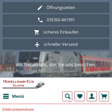
Öffnungszeiten
035365-441991
sicheres Einkaufen
schneller Versand
Wir freuen uns, das Sie uns besuchen.
Herzlich Willkommen im Onlineshop
Modellbahn - Eck Kloppe.
Wir freuen uns, das Sie uns besuchen.
Herzlich Willkommen im Onlineshop
Modellbahn - Eck Kloppe.
Menü
Elektrolokomotiven