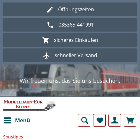
Öffnungszeiten
035365-441991
sicheres Einkaufen
schneller Versand
Wir freuen uns, das Sie uns besuchen.
Herzlich Willkommen im Onlineshop
Modellbahn - Eck Kloppe.
Wir freuen uns, das Sie uns besuchen.
Herzlich Willkommen im Onlineshop
Modellbahn - Eck Kloppe.
Menü
Sonstiges