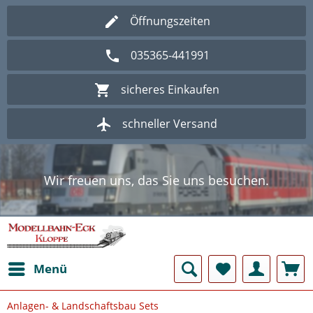
Öffnungszeiten
035365-441991
sicheres Einkaufen
schneller Versand
Wir freuen uns, das Sie uns besuchen.
Herzlich Willkommen im Onlineshop
Modellbahn - Eck Kloppe.
Wir freuen uns, das Sie uns besuchen.
Herzlich Willkommen im Onlineshop
Modellbahn - Eck Kloppe.
Menü
Anlagen- & Landschaftsbau Sets