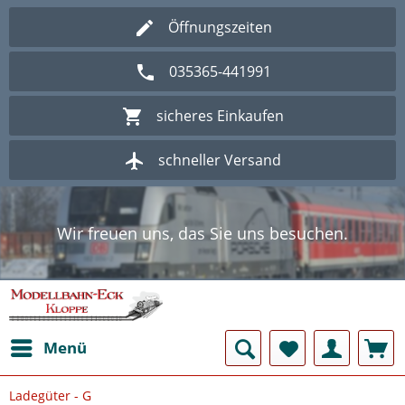
Öffnungszeiten
035365-441991
sicheres Einkaufen
schneller Versand
Wir freuen uns, das Sie uns besuchen.
Herzlich Willkommen im Onlineshop
Modellbahn - Eck Kloppe.
Wir freuen uns, das Sie uns besuchen.
Herzlich Willkommen im Onlineshop
Modellbahn - Eck Kloppe.
Menü
Ladegüter - G