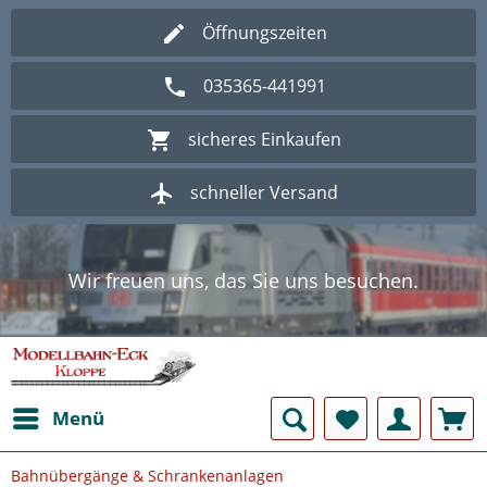
Öffnungszeiten
035365-441991
sicheres Einkaufen
schneller Versand
Wir freuen uns, das Sie uns besuchen.
Herzlich Willkommen im Onlineshop
Modellbahn - Eck Kloppe.
Wir freuen uns, das Sie uns besuchen.
Herzlich Willkommen im Onlineshop
Modellbahn - Eck Kloppe.
Menü
Bahnübergänge & Schrankenanlagen