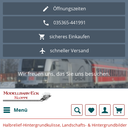
Öffnungszeiten
035365-441991
sicheres Einkaufen
schneller Versand
Wir freuen uns, das Sie uns besuchen.
Herzlich Willkommen im Onlineshop
Modellbahn - Eck Kloppe.
Wir freuen uns, das Sie uns besuchen.
Herzlich Willkommen im Onlineshop
Modellbahn - Eck Kloppe.
Menü
Halbrelief-Hintergrundkulisse, Landschafts- & Hintergrundbilder