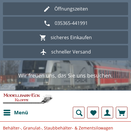
Öffnungszeiten
035365-441991
sicheres Einkaufen
schneller Versand
Wir freuen uns, das Sie uns besuchen.
Herzlich Willkommen im Onlineshop
Modellbahn - Eck Kloppe.
Wir freuen uns, das Sie uns besuchen.
Herzlich Willkommen im Onlineshop
Modellbahn - Eck Kloppe.
Menü
Behälter-, Granulat-, Staubbehälter- & Zementsilowagen