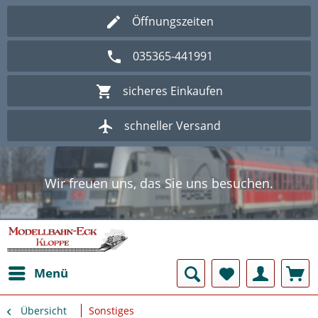
Öffnungszeiten
035365-441991
sicheres Einkaufen
schneller Versand
Wir freuen uns, das Sie uns besuchen.
Herzlich Willkommen im Onlineshop
Modellbahn - Eck Kloppe.
Wir freuen uns, das Sie uns besuchen.
Herzlich Willkommen im Onlineshop
Modellbahn - Eck Kloppe.
Menü
Übersicht
Sonstiges