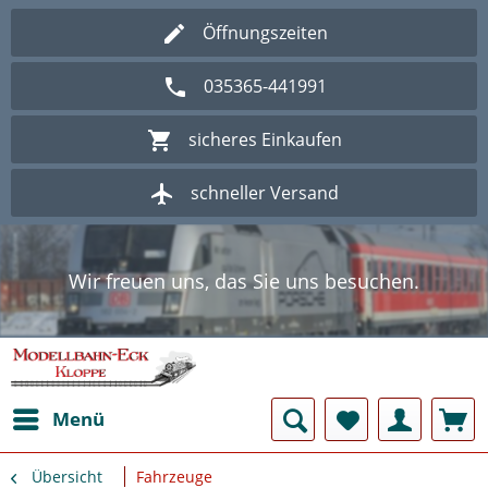
Öffnungszeiten
035365-441991
sicheres Einkaufen
schneller Versand
Wir freuen uns, das Sie uns besuchen.
Herzlich Willkommen im Onlineshop
Modellbahn - Eck Kloppe.
Wir freuen uns, das Sie uns besuchen.
Herzlich Willkommen im Onlineshop
Modellbahn - Eck Kloppe.
Menü
Übersicht
Fahrzeuge