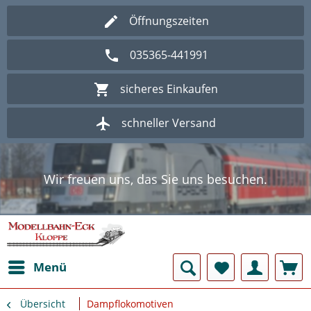
Öffnungszeiten
035365-441991
sicheres Einkaufen
schneller Versand
Wir freuen uns, das Sie uns besuchen.
Herzlich Willkommen im Onlineshop
Modellbahn - Eck Kloppe.
Wir freuen uns, das Sie uns besuchen.
Herzlich Willkommen im Onlineshop
Modellbahn - Eck Kloppe.
Menü
Übersicht
Dampflokomotiven