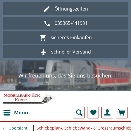
Öffnungszeiten
035365-441991
sicheres Einkaufen
schneller Versand
Wir freuen uns, das Sie uns besuchen.
Herzlich Willkommen im Onlineshop
Modellbahn - Eck Kloppe.
Wir freuen uns, das Sie uns besuchen.
Herzlich Willkommen im Onlineshop
Modellbahn - Eck Kloppe.
Menü
Übersicht
Schiebeplan-, Schiebewand- & Grossraumschi