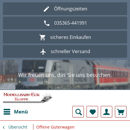
Öffnungszeiten
035365-441991
sicheres Einkaufen
schneller Versand
Wir freuen uns, das Sie uns besuchen.
Herzlich Willkommen im Onlineshop
Modellbahn - Eck Kloppe.
Wir freuen uns, das Sie uns besuchen.
Herzlich Willkommen im Onlineshop
Modellbahn - Eck Kloppe.
Menü
Übersicht
Offene Güterwagen