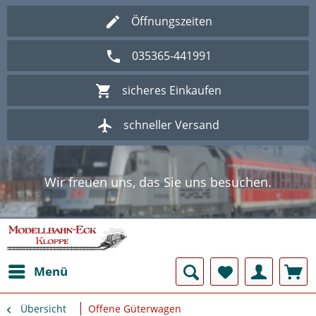
Öffnungszeiten
035365-441991
sicheres Einkaufen
schneller Versand
Wir freuen uns, das Sie uns besuchen.
Herzlich Willkommen im Onlineshop
Modellbahn - Eck Kloppe.
Wir freuen uns, das Sie uns besuchen.
Herzlich Willkommen im Onlineshop
Modellbahn - Eck Kloppe.
Menü
Übersicht
Offene Güterwagen