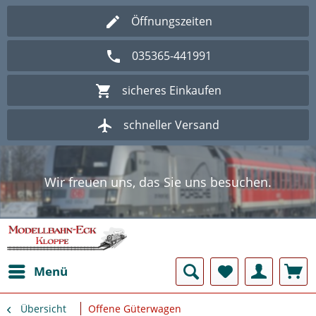
Öffnungszeiten
035365-441991
sicheres Einkaufen
schneller Versand
Wir freuen uns, das Sie uns besuchen.
Herzlich Willkommen im Onlineshop
Modellbahn - Eck Kloppe.
Wir freuen uns, das Sie uns besuchen.
Herzlich Willkommen im Onlineshop
Modellbahn - Eck Kloppe.
Menü
Übersicht
Offene Güterwagen