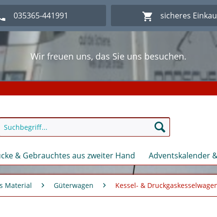
035365-441991
sicheres Einka
Wir freuen uns, das Sie uns besuchen.
lich Willkommen im Onlineshop Modellbahn - Eck Kl
Wir freuen uns, das Sie uns besuchen.
lich Willkommen im Onlineshop Modellbahn - Eck Kl
cke & Gebrauchtes aus zweiter Hand
Adventskalender &
s Material
Güterwagen
Kessel- & Druckgaskesselwage