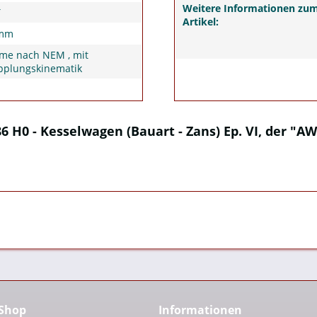
Weitere Informationen zu
T
Artikel:
0mm
me nach NEM , mit
pplungskinematik
6 H0 - Kesselwagen (Bauart - Zans) Ep. VI, der "AW
 Shop
Informationen