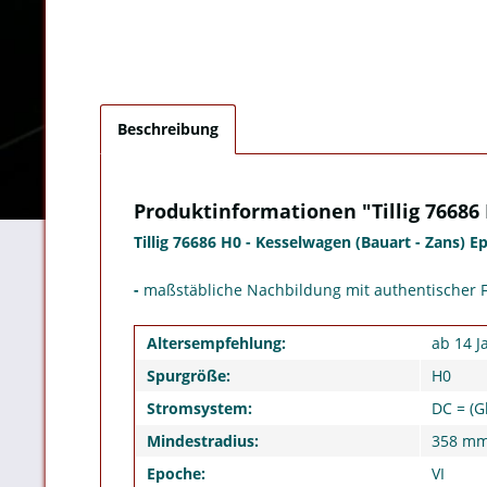
Beschreibung
Produktinformationen "Tillig 76686 H
Tillig 76686 H0 - Kesselwagen (Bauart - Zans) E
-
maßstäbliche Nachbildung mit authentischer 
Altersempfehlung:
ab 14 J
Spurgröße:
H0
Stromsystem:
DC = (G
Mindestradius:
358 m
Epoche:
VI