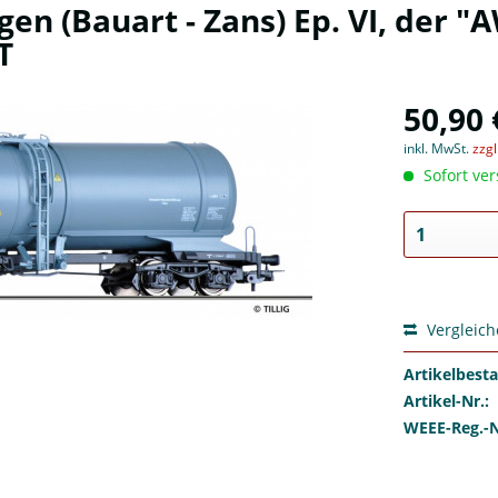
gen (Bauart - Zans) Ep. VI, der "
T
50,90 
inkl. MwSt.
zzg
Sofort ver
Vergleic
Artikelbest
Artikel-Nr.:
WEEE-Reg.-N