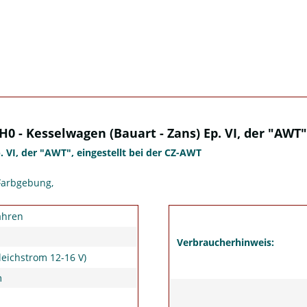
0 - Kesselwagen (Bauart - Zans) Ep. VI, der "AWT"
p. VI, der "AWT", eingestellt bei der CZ-AWT
Farbgebung,
ahren
Verbraucherhinweis:
leichstrom 12-16 V)
m