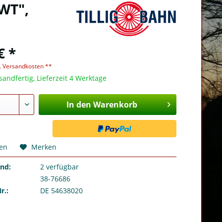
AWT",
€ *
l. Versandkosten **
sandfertig, Lieferzeit 4 Werktage
In den Warenkorb
hen
Merken
and:
2
verfügbar
38-76686
r.:
DE 54638020