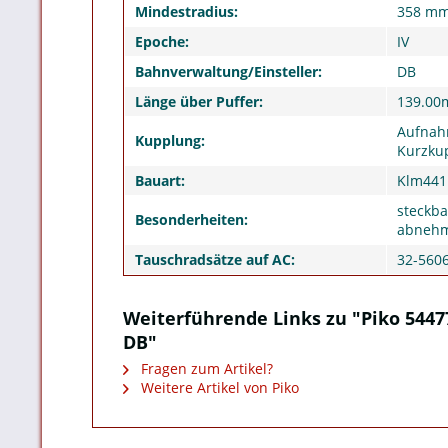
Mindestradius:
358 m
Epoche:
IV
Bahnverwaltung/Einsteller:
DB
Länge über Puffer:
139.0
Aufnah
Kupplung:
Kurzku
Bauart:
Klm441
steckba
Besonderheiten:
abnehm
Tauschradsätze auf AC:
32-560
Weiterführende Links zu "Piko 54477
DB"
Fragen zum Artikel?
Weitere Artikel von Piko