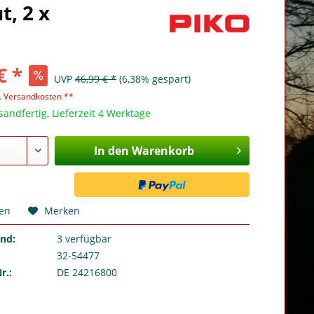
, 2 x
€ *
UVP
46,99 € *
(6,38% gespart)
l. Versandkosten **
sandfertig, Lieferzeit 4 Werktage
In den Warenkorb
hen
Merken
and:
3
verfügbar
32-54477
r.:
DE 24216800