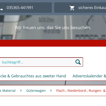
035365-441991
sicheres Einka
Wir freuen uns, das Sie uns besuchen.
lich Willkommen im Onlineshop Modellbahn - Eck Kl
Wir freuen uns, das Sie uns besuchen.
lich Willkommen im Onlineshop Modellbahn - Eck Kl
cke & Gebrauchtes aus zweiter Hand
Adventskalender &
s Material
Güterwagen
Flach-, Niederbord-, Rungen-