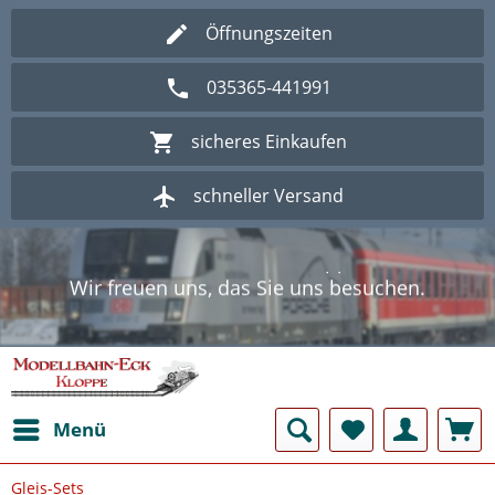
Öffnungszeiten
035365-441991
sicheres Einkaufen
schneller Versand
Wir freuen uns, das Sie uns besuchen.
Herzlich Willkommen im Onlineshop
Modellbahn - Eck Kloppe.
Wir freuen uns, das Sie uns besuchen.
Herzlich Willkommen im Onlineshop
Modellbahn - Eck Kloppe.
Menü
Gleis-Sets