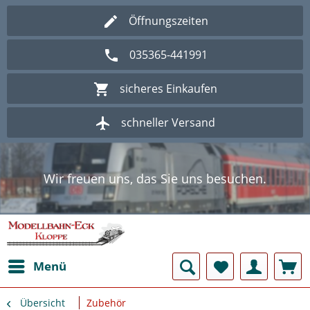
Öffnungszeiten
035365-441991
sicheres Einkaufen
schneller Versand
Wir freuen uns, das Sie uns besuchen.
Herzlich Willkommen im Onlineshop
Modellbahn - Eck Kloppe.
Wir freuen uns, das Sie uns besuchen.
Herzlich Willkommen im Onlineshop
Modellbahn - Eck Kloppe.
Menü
Übersicht
Zubehör