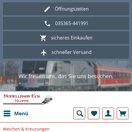
Öffnungszeiten
035365-441991
sicheres Einkaufen
schneller Versand
Wir freuen uns, das Sie uns besuchen.
Herzlich Willkommen im Onlineshop
Modellbahn - Eck Kloppe.
Wir freuen uns, das Sie uns besuchen.
Herzlich Willkommen im Onlineshop
Modellbahn - Eck Kloppe.
Menü
Weichen & Kreuzungen