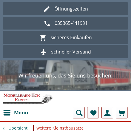
Öffnungszeiten
035365-441991
sicheres Einkaufen
schneller Versand
Wir freuen uns, das Sie uns besuchen.
Herzlich Willkommen im Onlineshop
Modellbahn - Eck Kloppe.
Wir freuen uns, das Sie uns besuchen.
Herzlich Willkommen im Onlineshop
Modellbahn - Eck Kloppe.
Menü
Übersicht
weitere Kleinstbausätze