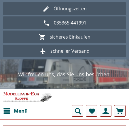
Öffnungszeiten
035365-441991
sicheres Einkaufen
schneller Versand
Wir freuen uns, das Sie uns besuchen.
Herzlich Willkommen im Onlineshop
Modellbahn - Eck Kloppe.
Wir freuen uns, das Sie uns besuchen.
Herzlich Willkommen im Onlineshop
Modellbahn - Eck Kloppe.
Menü