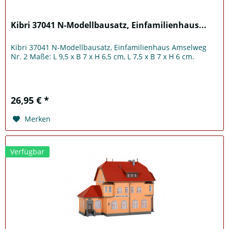
Kibri 37041 N-Modellbausatz, Einfamilienhaus...
Kibri 37041 N-Modellbausatz, Einfamilienhaus Amselweg
Nr. 2 Maße: L 9,5 x B 7 x H 6,5 cm, L 7,5 x B 7 x H 6 cm.
26,95 € *
Merken
Verfügbar