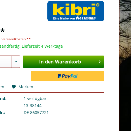
 *
l. Versandkosten **
sandfertig, Lieferzeit 4 Werktage
In den Warenkorb
hen
Merken
and:
1
verfügbar
13-38144
r.:
DE 86057721