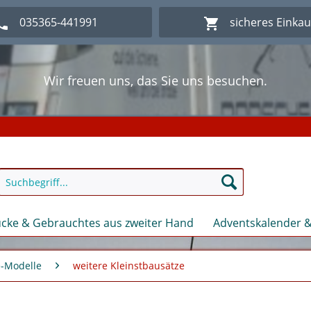
035365-441991
sicheres Einka
Wir freuen uns, das Sie uns besuchen.
lich Willkommen im Onlineshop Modellbahn - Eck Kl
Wir freuen uns, das Sie uns besuchen.
lich Willkommen im Onlineshop Modellbahn - Eck Kl
cke & Gebrauchtes aus zweiter Hand
Adventskalender &
-Modelle
weitere Kleinstbausätze