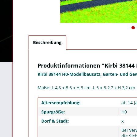
Beschreibung
Produktinformationen "Kirbi 38144
Kirbi 38144 H0-Modellbausatz, Garten- und G
Maße: L 4,5 x B 3 x H 3 cm. L 3 x B 2,7 x H 3,2 cm.
Altersempfehlung:
ab 14 J
Spurgröße:
H0
Dorf & Stadt:
x
Bei Ver
die Sic