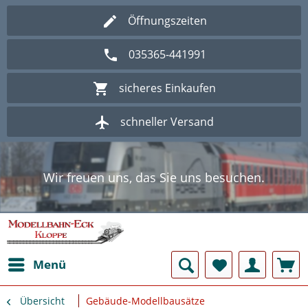
Öffnungszeiten
035365-441991
sicheres Einkaufen
schneller Versand
Wir freuen uns, das Sie uns besuchen.
Herzlich Willkommen im Onlineshop
Modellbahn - Eck Kloppe.
Wir freuen uns, das Sie uns besuchen.
Herzlich Willkommen im Onlineshop
Modellbahn - Eck Kloppe.
Menü
Übersicht
Gebäude-Modellbausätze