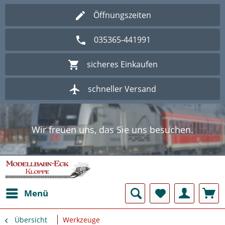
Öffnungszeiten
035365-441991
sicheres Einkaufen
schneller Versand
Wir freuen uns, das Sie uns besuchen.
Herzlich Willkommen im Onlineshop
Modellbahn - Eck Kloppe.
Wir freuen uns, das Sie uns besuchen.
Herzlich Willkommen im Onlineshop
Modellbahn - Eck Kloppe.
Menü
Übersicht
Werkzeuge