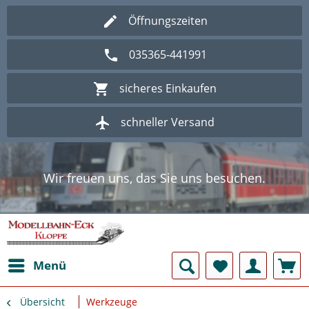
Öffnungszeiten
035365-441991
sicheres Einkaufen
schneller Versand
Wir freuen uns, das Sie uns besuchen.
Herzlich Willkommen im Onlineshop
Modellbahn - Eck Kloppe.
Wir freuen uns, das Sie uns besuchen.
Herzlich Willkommen im Onlineshop
Modellbahn - Eck Kloppe.
Menü
Übersicht
Werkzeuge