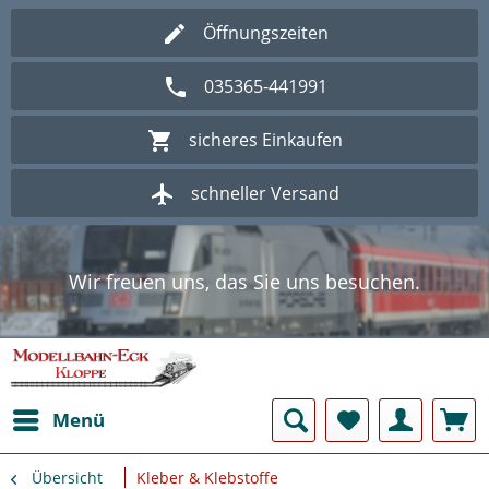
Öffnungszeiten
035365-441991
sicheres Einkaufen
schneller Versand
Wir freuen uns, das Sie uns besuchen.
Herzlich Willkommen im Onlineshop
Modellbahn - Eck Kloppe.
Wir freuen uns, das Sie uns besuchen.
Herzlich Willkommen im Onlineshop
Modellbahn - Eck Kloppe.
Menü
Übersicht
Kleber & Klebstoffe