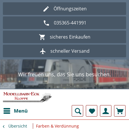
Öffnungszeiten
035365-441991
sicheres Einkaufen
schneller Versand
Wir freuen uns, das Sie uns besuchen.
Herzlich Willkommen im Onlineshop
Modellbahn - Eck Kloppe.
Wir freuen uns, das Sie uns besuchen.
Herzlich Willkommen im Onlineshop
Modellbahn - Eck Kloppe.
Menü
Übersicht
Farben & Verdünnung