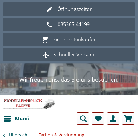
Öffnungszeiten
035365-441991
sicheres Einkaufen
schneller Versand
Wir freuen uns, das Sie uns besuchen.
Herzlich Willkommen im Onlineshop
Modellbahn - Eck Kloppe.
Wir freuen uns, das Sie uns besuchen.
Herzlich Willkommen im Onlineshop
Modellbahn - Eck Kloppe.
Menü
Übersicht
Farben & Verdünnung