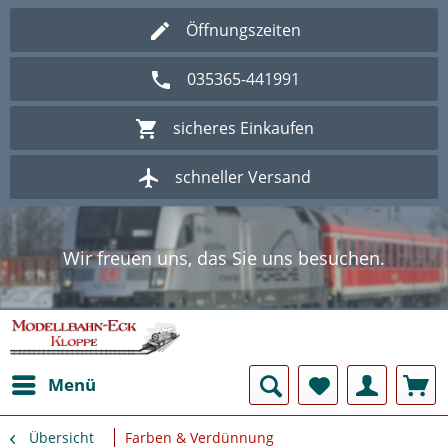
Öffnungszeiten
035365-441991
sicheres Einkaufen
schneller Versand
Wir freuen uns, das Sie uns besuchen.
Herzlich Willkommen im Onlineshop
Modellbahn - Eck Kloppe.
Wir freuen uns, das Sie uns besuchen.
Herzlich Willkommen im Onlineshop
Modellbahn - Eck Kloppe.
Menü
Übersicht
Farben & Verdünnung