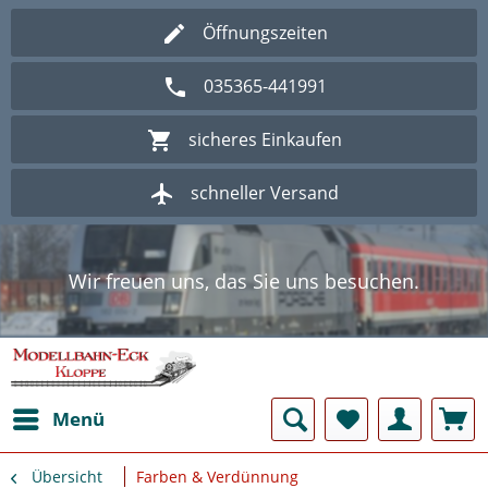
Öffnungszeiten
035365-441991
sicheres Einkaufen
schneller Versand
Wir freuen uns, das Sie uns besuchen.
Herzlich Willkommen im Onlineshop
Modellbahn - Eck Kloppe.
Wir freuen uns, das Sie uns besuchen.
Herzlich Willkommen im Onlineshop
Modellbahn - Eck Kloppe.
Menü
Übersicht
Farben & Verdünnung