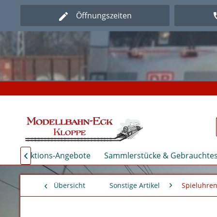
Öffnungszeiten
Herz
Herz
kauf & Aktions-Angebote
Sammlerstücke & Gebrauchtes

Übersicht
Sonstige Artikel
Spieluhre