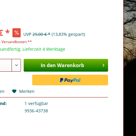
€ *
UVP
29,00 € *
(13,83% gespart)
l. Versandkosten **
sandfertig, Lieferzeit 4 Werktage
In den Warenkorb
hen
Merken
and:
1
verfügbar
9936-43738