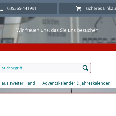
035365-441991
sicheres Einka
Wir freuen uns, das Sie uns besuchen.
lich Willkommen im Onlineshop Modellbahn - Eck Kl
Wir freuen uns, das Sie uns besuchen.
lich Willkommen im Onlineshop Modellbahn - Eck Kl
 aus zweiter Hand
Adventskalender & Jahreskalender
n