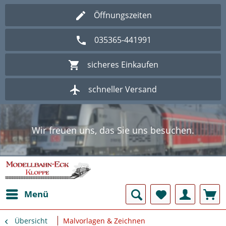
Öffnungszeiten
035365-441991
sicheres Einkaufen
schneller Versand
Wir freuen uns, das Sie uns besuchen.
Herzlich Willkommen im Onlineshop
Modellbahn - Eck Kloppe.
Wir freuen uns, das Sie uns besuchen.
Herzlich Willkommen im Onlineshop
Modellbahn - Eck Kloppe.
Menü
Übersicht
Malvorlagen & Zeichnen