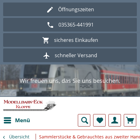
Öffnungszeiten
035365-441991
sicheres Einkaufen
schneller Versand
Wir freuen uns, das Sie uns besuchen.
Herzlich Willkommen im Onlineshop
Modellbahn - Eck Kloppe.
Wir freuen uns, das Sie uns besuchen.
Herzlich Willkommen im Onlineshop
Modellbahn - Eck Kloppe.
Menü
Übersicht
Sammlerstücke & Gebrauchtes aus zweiter Han