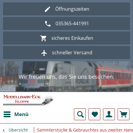
Öffnungszeiten
035365-441991
sicheres Einkaufen
schneller Versand
Wir freuen uns, das Sie uns besuchen.
Herzlich Willkommen im Onlineshop
Modellbahn - Eck Kloppe.
Wir freuen uns, das Sie uns besuchen.
Herzlich Willkommen im Onlineshop
Modellbahn - Eck Kloppe.
Menü
Übersicht
Sammlerstücke & Gebrauchtes aus zweiter Han