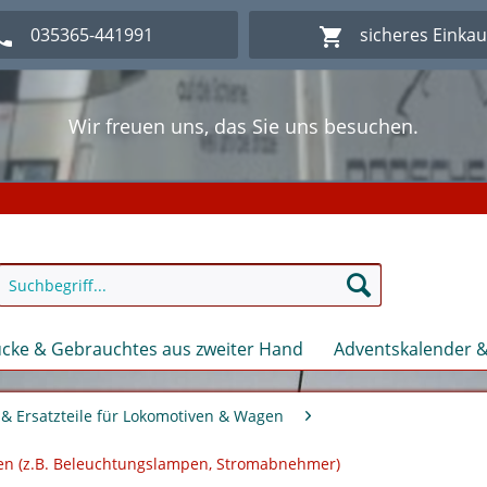
035365-441991
sicheres Einka
Wir freuen uns, das Sie uns besuchen.
lich Willkommen im Onlineshop Modellbahn - Eck Kl
Wir freuen uns, das Sie uns besuchen.
lich Willkommen im Onlineshop Modellbahn - Eck Kl
cke & Gebrauchtes aus zweiter Hand
Adventskalender &
& Ersatzteile für Lokomotiven & Wagen
gen (z.B. Beleuchtungslampen, Stromabnehmer)