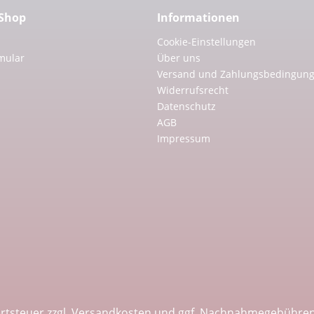
 Shop
Informationen
Cookie-Einstellungen
mular
Über uns
Versand und Zahlungsbedingun
Widerrufsrecht
Datenschutz
AGB
Impressum
ertsteuer zzgl.
Versandkosten
und ggf. Nachnahmegebühren,