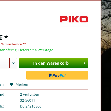
€ *
l. Versandkosten **
sandfertig, Lieferzeit 4 Werktage
In den Warenkorb
hen
Merken
and:
2
verfügbar
32-56011
r.:
DE 24216800