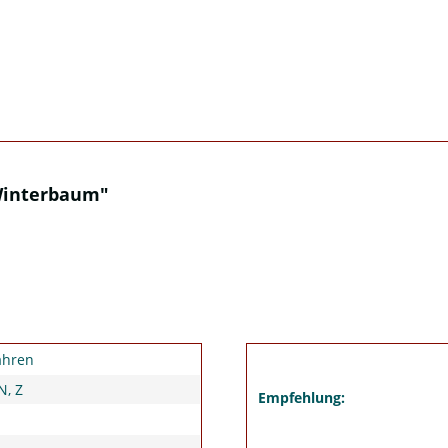
Winterbaum"
ahren
N, Z
Empfehlung: