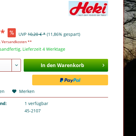
 *
UVP
10,20 € *
(11,86% gespart)
l. Versandkosten **
sandfertig, Lieferzeit 4 Werktage
In den Warenkorb
hen
Merken
and:
1
verfügbar
45-2107