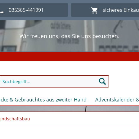
035365-441991
sicheres Einka
Wir freuen uns, das Sie uns besuchen.
lich Willkommen im Onlineshop Modellbahn - Eck Kl
Wir freuen uns, das Sie uns besuchen.
lich Willkommen im Onlineshop Modellbahn - Eck Kl
cke & Gebrauchtes aus zweiter Hand
Adventskalender &
andschaftsbau