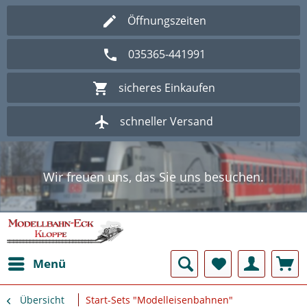
Öffnungszeiten
035365-441991
sicheres Einkaufen
schneller Versand
Wir freuen uns, das Sie uns besuchen.
Herzlich Willkommen im Onlineshop
Modellbahn - Eck Kloppe.
Wir freuen uns, das Sie uns besuchen.
Herzlich Willkommen im Onlineshop
Modellbahn - Eck Kloppe.
Menü
Übersicht
Start-Sets "Modelleisenbahnen"