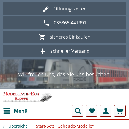
Öffnungszeiten
035365-441991
sicheres Einkaufen
schneller Versand
Wir freuen uns, das Sie uns besuchen.
Herzlich Willkommen im Onlineshop
Modellbahn - Eck Kloppe.
Wir freuen uns, das Sie uns besuchen.
Herzlich Willkommen im Onlineshop
Modellbahn - Eck Kloppe.
Menü
Übersicht
Start-Sets "Gebäude-Modelle"