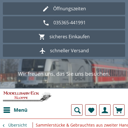
Öffnungszeiten
035365-441991
sicheres Einkaufen
schneller Versand
Wir freuen uns, das Sie uns besuchen.
Herzlich Willkommen im Onlineshop
Modellbahn - Eck Kloppe.
Wir freuen uns, das Sie uns besuchen.
Herzlich Willkommen im Onlineshop
Modellbahn - Eck Kloppe.
Menü
Übersicht
Sammlerstücke & Gebrauchtes aus zweiter Han