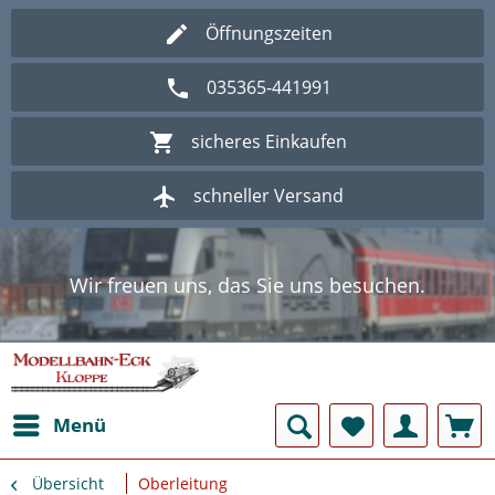
Öffnungszeiten
035365-441991
sicheres Einkaufen
schneller Versand
Wir freuen uns, das Sie uns besuchen.
Herzlich Willkommen im Onlineshop
Modellbahn - Eck Kloppe.
Wir freuen uns, das Sie uns besuchen.
Herzlich Willkommen im Onlineshop
Modellbahn - Eck Kloppe.
Menü
Übersicht
Oberleitung