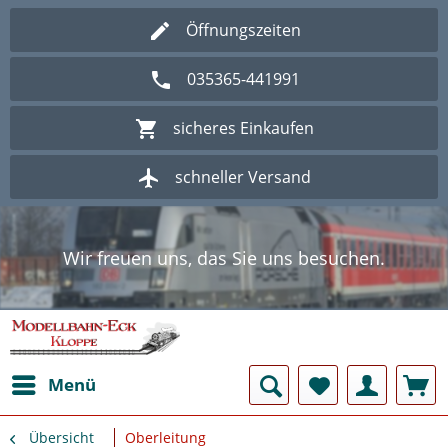
Öffnungszeiten
035365-441991
sicheres Einkaufen
schneller Versand
Wir freuen uns, das Sie uns besuchen.
Herzlich Willkommen im Onlineshop
Modellbahn - Eck Kloppe.
Wir freuen uns, das Sie uns besuchen.
Herzlich Willkommen im Onlineshop
Modellbahn - Eck Kloppe.
Menü
Übersicht
Oberleitung