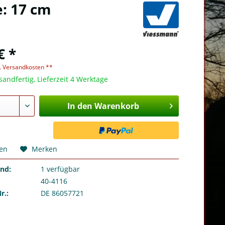
: 17 cm
€ *
l. Versandkosten **
sandfertig, Lieferzeit 4 Werktage
In den Warenkorb
hen
Merken
and:
1
verfügbar
40-4116
r.:
DE 86057721