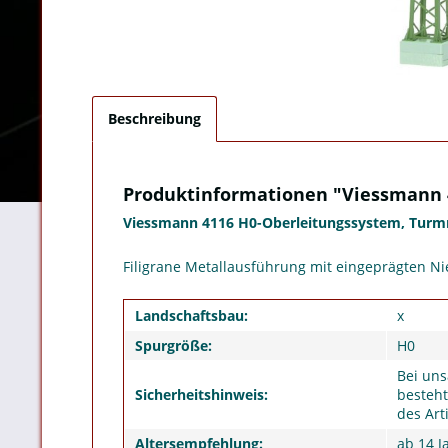
Beschreibung
Produktinformationen "Viessmann 
Viessmann 4116 H0-Oberleitungssystem, Tur
Filigrane Metallausführung mit eingeprägten Ni
Landschaftsbau:
x
Spurgröße:
H0
Bei un
Sicherheitshinweis:
besteht
des Arti
Altersempfehlung:
ab 14 J