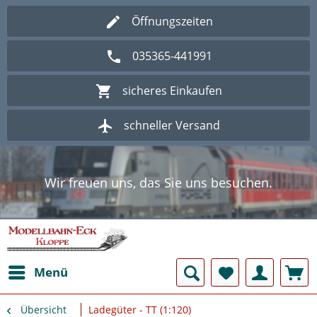
Öffnungszeiten
035365-441991
sicheres Einkaufen
schneller Versand
Wir freuen uns, das Sie uns besuchen.
Herzlich Willkommen im Onlineshop
Modellbahn - Eck Kloppe.
Wir freuen uns, das Sie uns besuchen.
Herzlich Willkommen im Onlineshop
Modellbahn - Eck Kloppe.
Menü
Übersicht
Ladegüter - TT (1:120)