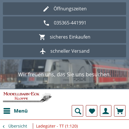
Öffnungszeiten
035365-441991
sicheres Einkaufen
schneller Versand
Wir freuen uns, das Sie uns besuchen.
Herzlich Willkommen im Onlineshop
Modellbahn - Eck Kloppe.
Wir freuen uns, das Sie uns besuchen.
Herzlich Willkommen im Onlineshop
Modellbahn - Eck Kloppe.
Menü
Übersicht
Ladegüter - TT (1:120)