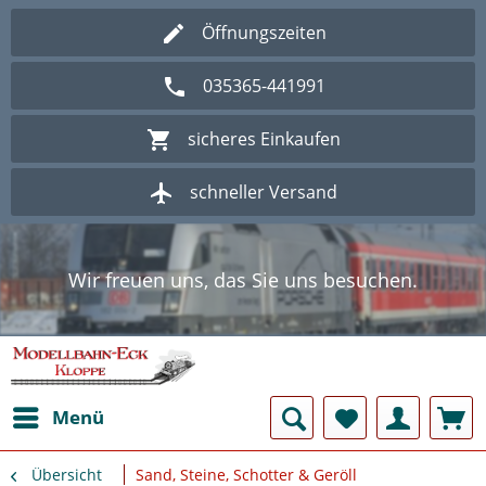
Öffnungszeiten
035365-441991
sicheres Einkaufen
schneller Versand
Wir freuen uns, das Sie uns besuchen.
Herzlich Willkommen im Onlineshop
Modellbahn - Eck Kloppe.
Wir freuen uns, das Sie uns besuchen.
Herzlich Willkommen im Onlineshop
Modellbahn - Eck Kloppe.
Menü
Übersicht
Sand, Steine, Schotter & Geröll