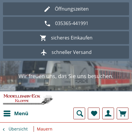
Öffnungszeiten
035365-441991
sicheres Einkaufen
schneller Versand
Wir freuen uns, das Sie uns besuchen.
Herzlich Willkommen im Onlineshop
Modellbahn - Eck Kloppe.
Wir freuen uns, das Sie uns besuchen.
Herzlich Willkommen im Onlineshop
Modellbahn - Eck Kloppe.
Menü
Übersicht
Mauern