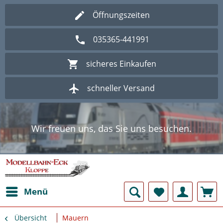
Öffnungszeiten
035365-441991
sicheres Einkaufen
schneller Versand
Wir freuen uns, das Sie uns besuchen.
Herzlich Willkommen im Onlineshop
Modellbahn - Eck Kloppe.
Wir freuen uns, das Sie uns besuchen.
Herzlich Willkommen im Onlineshop
Modellbahn - Eck Kloppe.
Menü
Übersicht
Mauern