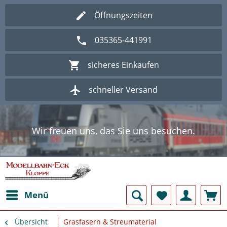
Öffnungszeiten
035365-441991
sicheres Einkaufen
schneller Versand
Wir freuen uns, das Sie uns besuchen.
Herzlich Willkommen im Onlineshop
Modellbahn - Eck Kloppe.
Wir freuen uns, das Sie uns besuchen.
Herzlich Willkommen im Onlineshop
Modellbahn - Eck Kloppe.
Menü
Übersicht
Grasfasern & Streumaterial