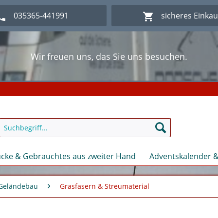
035365-441991
sicheres Einka
Wir freuen uns, das Sie uns besuchen.
lich Willkommen im Onlineshop Modellbahn - Eck Kl
Wir freuen uns, das Sie uns besuchen.
lich Willkommen im Onlineshop Modellbahn - Eck Kl
cke & Gebrauchtes aus zweiter Hand
Adventskalender &
 Geländebau
Grasfasern & Streumaterial