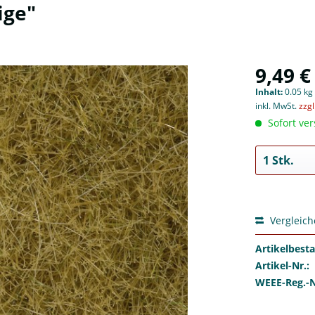
ige"
9,49 €
Inhalt:
0.05 kg 
inkl. MwSt.
zzg
Sofort ver
Vergleic
Artikelbest
Artikel-Nr.:
WEEE-Reg.-N