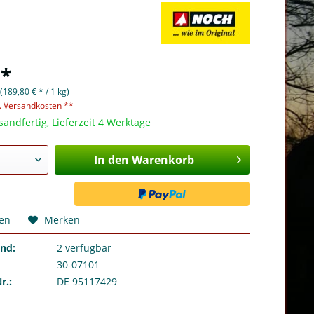
 *
(189,80 € * / 1 kg)
l. Versandkosten **
sandfertig, Lieferzeit 4 Werktage
In den Warenkorb
hen
Merken
and:
2
verfügbar
30-07101
r.:
DE 95117429