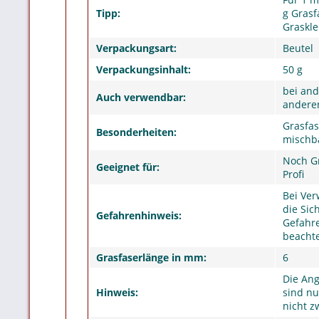
Tipp:
g Grasf
Graskle
Verpackungsart:
Beutel
Verpackungsinhalt:
50 g
bei an
Auch verwendbar:
anderen
Grasfas
Besonderheiten:
mischb
Noch Gr
Geeignet für:
Profi
Bei Ver
die Sic
Gefahrenhinweis:
Gefahre
beacht
Grasfaserlänge in mm:
6
Die An
Hinweis:
sind nu
nicht z