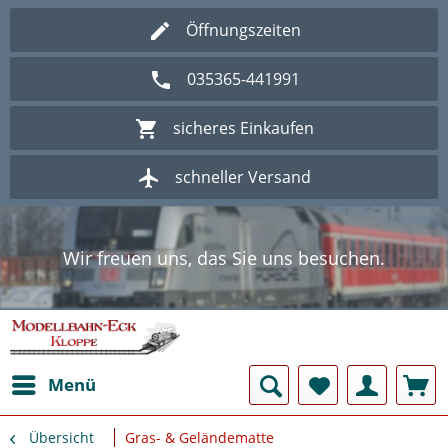
Öffnungszeiten
035365-441991
sicheres Einkaufen
schneller Versand
Wir freuen uns, das Sie uns besuchen.
Herzlich Willkommen im Onlineshop
Modellbahn - Eck Kloppe.
Wir freuen uns, das Sie uns besuchen.
Herzlich Willkommen im Onlineshop
Modellbahn - Eck Kloppe.
Menü
Übersicht
Gras- & Geländematte